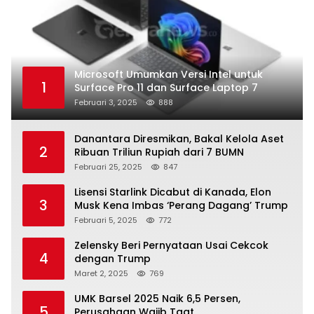
Microsoft Umumkan Versi Intel untuk
1
Surface Pro 11 dan Surface Laptop 7
Februari 3, 2025
888
Danantara Diresmikan, Bakal Kelola Aset
2
Ribuan Triliun Rupiah dari 7 BUMN
Februari 25, 2025
847
Lisensi Starlink Dicabut di Kanada, Elon
3
Musk Kena Imbas ‘Perang Dagang’ Trump
Februari 5, 2025
772
Zelensky Beri Pernyataan Usai Cekcok
4
dengan Trump
Maret 2, 2025
769
UMK Barsel 2025 Naik 6,5 Persen,
5
Perusahaan Wajib Taat