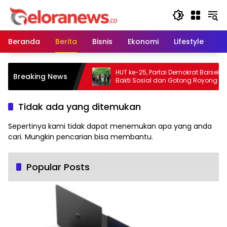
Langsung
ke
konten
Beranda
Berita
Bisnis
Ekonomi
Lifestyle
Pe
pas Kontingen Pramuka
HUT ke-25, Partai Demokrat Barsel Gela
Breaking News
al XXII di Cibubur
Bakti Sosial dan Gotong Royong di
Langgar Nurul Ashfiya
Tidak ada yang ditemukan
Sepertinya kami tidak dapat menemukan apa yang anda
cari. Mungkin pencarian bisa membantu.
Popular Posts