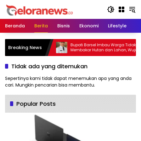
Langsung
ke
konten
Beranda
Berita
Bisnis
Ekonomi
Lifestyle
Pe
Demokrat Barsel Gelar
Bupati Barsel Imbau Warga Tidak
Breaking News
Gotong Royong di
Membakar Hutan dan Lahan, Wujudka
fiya
Barito Selatan Bebas Kabut Asap
Tidak ada yang ditemukan
Sepertinya kami tidak dapat menemukan apa yang anda
cari. Mungkin pencarian bisa membantu.
Popular Posts