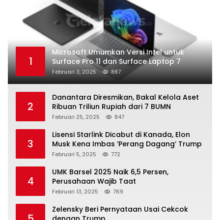
Microsoft Umumkan Versi Intel untuk
1
Surface Pro 11 dan Surface Laptop 7
Februari 3, 2025
887
Danantara Diresmikan, Bakal Kelola Aset
2
Ribuan Triliun Rupiah dari 7 BUMN
Februari 25, 2025
847
Lisensi Starlink Dicabut di Kanada, Elon
3
Musk Kena Imbas ‘Perang Dagang’ Trump
Februari 5, 2025
772
UMK Barsel 2025 Naik 6,5 Persen,
4
Perusahaan Wajib Taat
Februari 13, 2025
769
Zelensky Beri Pernyataan Usai Cekcok
5
dengan Trump