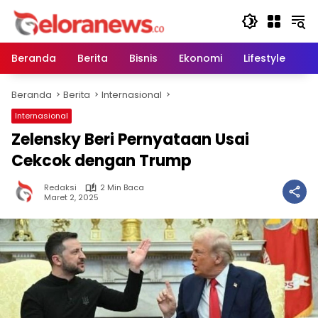
Langsung
ke
konten
Beranda
Berita
Bisnis
Ekonomi
Lifestyle
Pe
Beranda
Berita
Internasional
Internasional
Zelensky Beri Pernyataan Usai
Cekcok dengan Trump
Redaksi
2 Min Baca
Maret 2, 2025