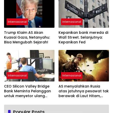
Internasional
Internasional
Trump Klaim AS Akan
Kepanikan bank mereda di
Kuasai Gaza, Netanyahu:
Wall Street. Selanjutnya:
Bisa Mengubah Sejarah!
Kepanikan Fed
Internasional
Internasional
CEO Silicon Valley Bridge
AS menyalahkan Rusia
Bank Meminta Pelanggan
atas jatuhnya pesawat tak
untuk menyetor ulang
berawak di Laut Hitam,
dana Mereka
Moskow menyangkal
Popular Posts