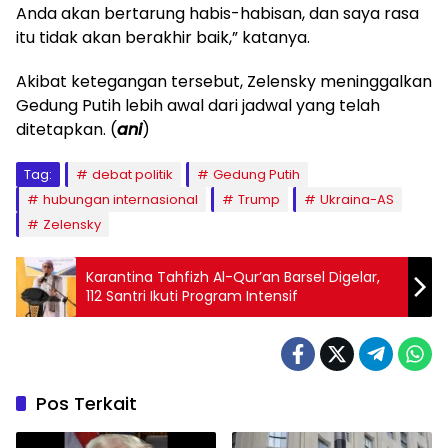
Anda akan bertarung habis-habisan, dan saya rasa
itu tidak akan berakhir baik,” katanya.
Akibat ketegangan tersebut, Zelensky meninggalkan
Gedung Putih lebih awal dari jadwal yang telah
ditetapkan. (
ani
)
Tag:
debat politik
Gedung Putih
hubungan internasional
Trump
Ukraina-AS
Zelensky
Karantina Tahfizh Al-Qur’an Barsel Digelar,
112 Santri Ikuti Program Intensif
Pos Terkait