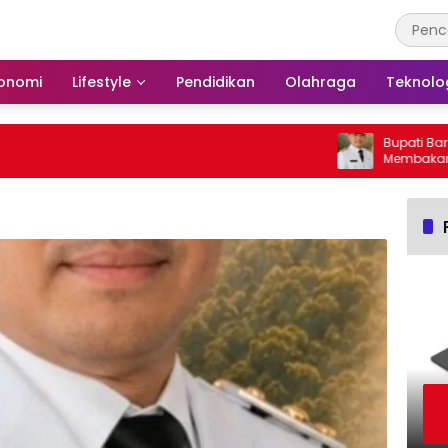
onomi
Lifestyle
Pendidikan
Olahraga
Teknolo
Bupati Barsel Imba
Membakar Hutan d
Barito Selatan Beb