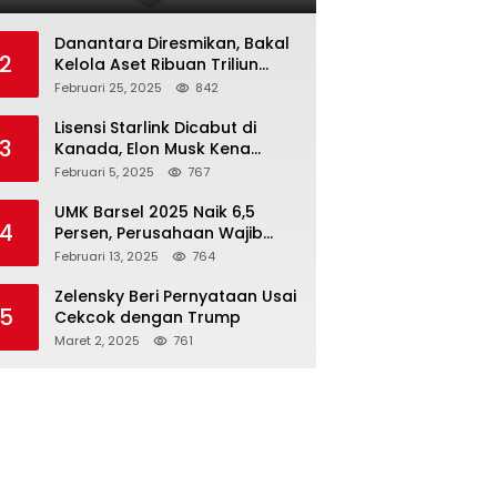
Danantara Diresmikan, Bakal
2
Kelola Aset Ribuan Triliun
Rupiah dari 7 BUMN
Februari 25, 2025
842
Lisensi Starlink Dicabut di
3
Kanada, Elon Musk Kena
Imbas ‘Perang Dagang’
Februari 5, 2025
767
Trump
UMK Barsel 2025 Naik 6,5
4
Persen, Perusahaan Wajib
Taat
Februari 13, 2025
764
Zelensky Beri Pernyataan Usai
5
Cekcok dengan Trump
Maret 2, 2025
761