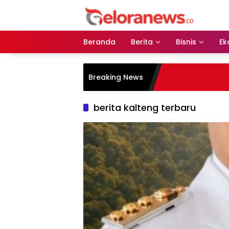
Langsung
ke
konten
Beranda
Berita
Bisnis
Ek
Breaking News
berita kalteng terbaru