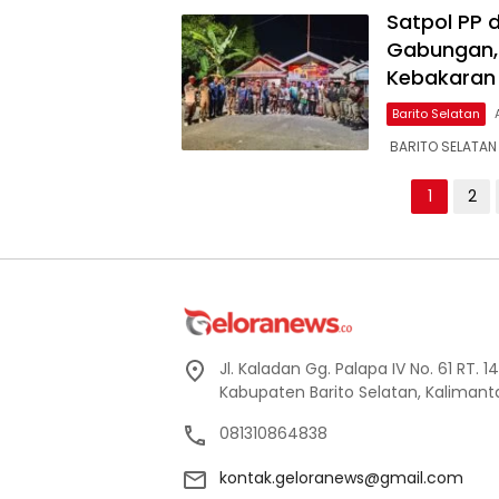
Satpol PP 
Gabungan, 
Kebakaran
Barito Selatan
‎ BARITO SELATA
Paginasi
1
2
pos
Jl. Kaladan Gg. Palapa IV No. 61 RT. 
Kabupaten Barito Selatan, Kaliman
081310864838
kontak.geloranews@gmail.com