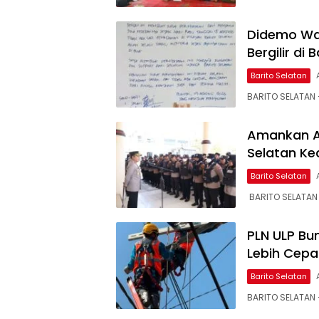
Didemo Wa
Bergilir di
Barito Selatan
BARITO SELATAN 
Amankan Ak
Selatan K
Barito Selatan
‎ BARITO SELATAN 
PLN ULP Bu
Lebih Cepat
Barito Selatan
BARITO SELATAN –