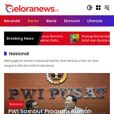
Langsung
ke
konten
Beranda
Berita
Bisnis
Ekonomi
Lifestyle
Pe
res Barsel Dukung Sensus Ekonomi
Wabup Barsel Ajak Gener
Breaking News
 Ajak Pelaku Usaha Berikan Data
Adat dan Budaya di Teng
Jujur
Zaman
Nasional
Menyajikan berita nasional terkini dan terbaru hari ini dari
negara kita tercinta Indonesia.
Nasional
PWI Sambut Program Rumah