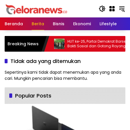
Langsung
ke
konten
Beranda
Berita
Bisnis
Ekonomi
Lifestyle
Pe
epas Kontingen Pramuka
HUT ke-25, Partai Demokrat Barsel Gel
Breaking News
nal XXII di Cibubur
Bakti Sosial dan Gotong Royong di
Langgar Nurul Ashfiya
Tidak ada yang ditemukan
Sepertinya kami tidak dapat menemukan apa yang anda
cari. Mungkin pencarian bisa membantu.
Popular Posts