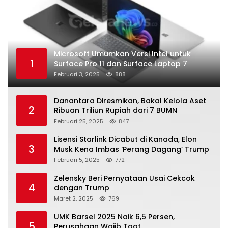
Microsoft Umumkan Versi Intel untuk
1
Surface Pro 11 dan Surface Laptop 7
Februari 3, 2025
888
Danantara Diresmikan, Bakal Kelola Aset
2
Ribuan Triliun Rupiah dari 7 BUMN
Februari 25, 2025
847
Lisensi Starlink Dicabut di Kanada, Elon
3
Musk Kena Imbas ‘Perang Dagang’ Trump
Februari 5, 2025
772
Zelensky Beri Pernyataan Usai Cekcok
4
dengan Trump
Maret 2, 2025
769
UMK Barsel 2025 Naik 6,5 Persen,
5
Perusahaan Wajib Taat