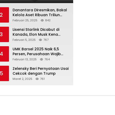
Danantara Diresmikan, Bakal
2
Kelola Aset Ribuan Triliun
Rupiah dari 7 BUMN
Februari 25, 2025
842
Lisensi Starlink Dicabut di
3
Kanada, Elon Musk Kena
Imbas ‘Perang Dagang’
Februari 5, 2025
767
Trump
UMK Barsel 2025 Naik 6,5
4
Persen, Perusahaan Wajib
Taat
Februari 13, 2025
764
Zelensky Beri Pernyataan Usai
5
Cekcok dengan Trump
Maret 2, 2025
761