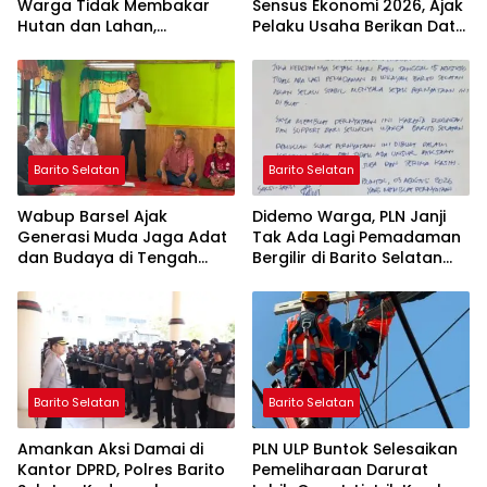
Warga Tidak Membakar
Sensus Ekonomi 2026, Ajak
Hutan dan Lahan,
Pelaku Usaha Berikan Data
Wujudkan Barito Selatan
yang Jujur
Bebas Kabut Asap
Barito Selatan
Barito Selatan
Wabup Barsel Ajak
Didemo Warga, PLN Janji
Generasi Muda Jaga Adat
Tak Ada Lagi Pemadaman
dan Budaya di Tengah
Bergilir di Barito Selatan
Perubahan Zaman
Mulai 5 Agustus
Barito Selatan
Barito Selatan
Amankan Aksi Damai di
PLN ULP Buntok Selesaikan
Kantor DPRD, Polres Barito
Pemeliharaan Darurat