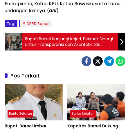
Forkopimda, Ketua KPU, Ketua Bawaslu, serta tamu
undangan lainnya. (
ani
)
Tag:
DPRD Barsel
Bupati Barsel Kunjungi Kejari, Perkuat Sinergi
untuk Transparansi dan Akuntabilitas
Pembangunan
Pos Terkait
Barito Selatan
Barito Selatan
Bupati Barsel Imbau
Kapolres Barsel Dukung