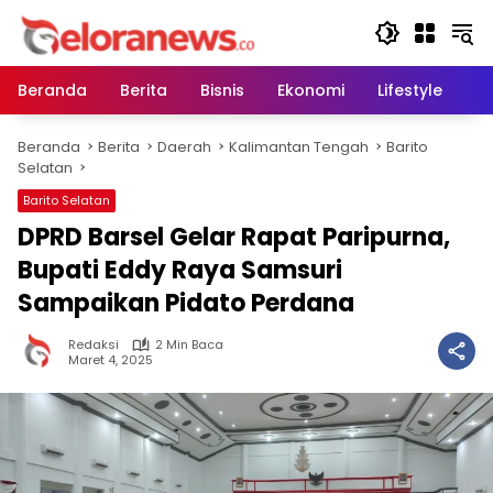
Langsung
ke
konten
Beranda
Berita
Bisnis
Ekonomi
Lifestyle
Pe
Beranda
Berita
Daerah
Kalimantan Tengah
Barito
Selatan
Barito Selatan
DPRD Barsel Gelar Rapat Paripurna,
Bupati Eddy Raya Samsuri
Sampaikan Pidato Perdana
Redaksi
2 Min Baca
Maret 4, 2025