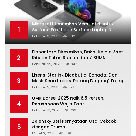
Microsoft Umumkan Versi Intel untuk
1
Surface Pro 11 dan Surface Laptop 7
Februari 3, 2025
886
Danantara Diresmikan, Bakal Kelola Aset
2
Ribuan Triliun Rupiah dari 7 BUMN
Februari 25, 2025
847
Lisensi Starlink Dicabut di Kanada, Elon
3
Musk Kena Imbas ‘Perang Dagang’ Trump
Februari 5, 2025
772
UMK Barsel 2025 Naik 6,5 Persen,
4
Perusahaan Wajib Taat
Februari 13, 2025
769
Zelensky Beri Pernyataan Usai Cekcok
5
dengan Trump
Maret 2, 2025
766