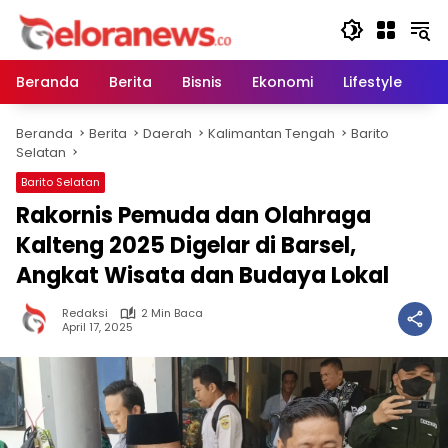
Langsung
ke
konten
Beranda
Berita
Bisnis
Ekonomi
Lifestyle
Pe
Beranda
Berita
Daerah
Kalimantan Tengah
Barito
Selatan
Barito Selatan
Rakornis Pemuda dan Olahraga
Kalteng 2025 Digelar di Barsel,
Angkat Wisata dan Budaya Lokal
Redaksi
2 Min Baca
April 17, 2025