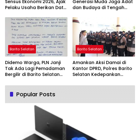
Sensus Ekonomi 2026, Ajak
Generasi Muda Jaga Adat
Pelaku Usaha Berikan Data
dan Budaya di Tengah
yang Jujur
Perubahan Zaman
Barito Selatan
Barito Selatan
Didemo Warga, PLN Janji
Amankan Aksi Damai di
Tak Ada Lagi Pemadaman
Kantor DPRD, Polres Barito
Bergilir di Barito Selatan
Selatan Kedepankan
Mulai 5 Agustus
Pendekatan Humanis
Popular Posts