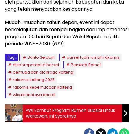
oleh perwakilan dari sejumlah kabupaten dan kota
yang telah menyatakan kesiapannya.
Mudah-mudahan tahun depan, event ini dapat
berkelanjutan dan menjadi bagian dari implementasi
program 100 hari Bupati dan Wakil Bupati terpilih
periode 2025–2030. (
ani
)
Tag:
Barito Selatan
barsel tuan rumah rakornis
disporaparabud barsel
Pemkab Barsel
pemuda dan olahraga kalteng
rakornis kalteng 2025
rakornis kepemudaan kalteng
wisata budaya barsel
PWI Sambut Program Rumah Subsidi untuk
Wartawan, Ini Syaratnya