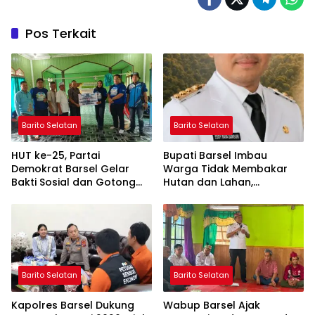
Pos Terkait
Barito Selatan
Barito Selatan
HUT ke-25, Partai
Bupati Barsel Imbau
Demokrat Barsel Gelar
Warga Tidak Membakar
Bakti Sosial dan Gotong
Hutan dan Lahan,
Royong di Langgar Nurul
Wujudkan Barito Selatan
Ashfiya
Bebas Kabut Asap
Barito Selatan
Barito Selatan
Kapolres Barsel Dukung
Wabup Barsel Ajak