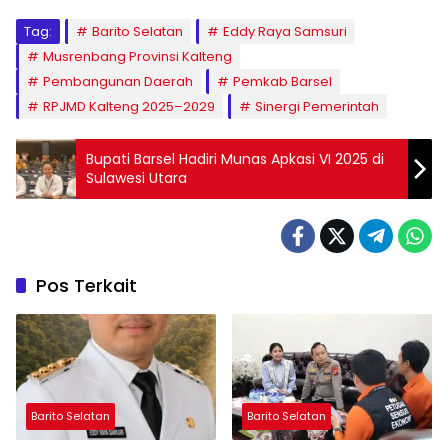
Tag:
Barito Selatan
Eddy Raya Samsuri
Musrenbang Provinsi Kalteng
Pembangunan Daerah
Pemkab Barsel
RPJMD Kalteng 2025–2029
Sinergi Pemerintah
Bupati Barsel Hadiri Munas Apkasi VI 2025 di
Sulawesi Utara
Pos Terkait
Barito Selatan
Barito Selatan