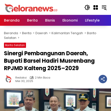
Langsung
ke
konten
Beranda
Berita
Bisnis
Ekonomi
Lifestyle
Pe
Beranda
Berita
Daerah
Kalimantan Tengah
Barito
Selatan
Barito Selatan
Sinergi Pembangunan Daerah,
Bupati Barsel Hadiri Musrenbang
RPJMD Kalteng 2025–2029
Redaksi
2 Min Baca
Mei 30, 2025