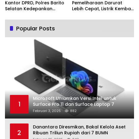
Kantor DPRD, Polres Barito
Pemeliharaan Darurat
Selatan Kedepankan
Lebih Cepat, Listrik Kembali
Pendekatan Humanis
Normal
Popular Posts
Microsoft Umumkan Versi Intel untuk
1
Surface Pro 11 dan Surface Laptop 7
Februari 3, 2025
882
Danantara Diresmikan, Bakal Kelola Aset
2
Ribuan Triliun Rupiah dari 7 BUMN