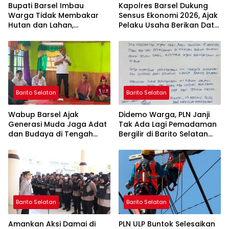
Bupati Barsel Imbau
Kapolres Barsel Dukung
Warga Tidak Membakar
Sensus Ekonomi 2026, Ajak
Hutan dan Lahan,
Pelaku Usaha Berikan Data
Wujudkan Barito Selatan
yang Jujur
Bebas Kabut Asap
Barito Selatan
Barito Selatan
Wabup Barsel Ajak
Didemo Warga, PLN Janji
Generasi Muda Jaga Adat
Tak Ada Lagi Pemadaman
dan Budaya di Tengah
Bergilir di Barito Selatan
Perubahan Zaman
Mulai 5 Agustus
Barito Selatan
Barito Selatan
Amankan Aksi Damai di
PLN ULP Buntok Selesaikan