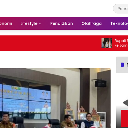
onomi
Lifestyle
Pendidikan
Olahraga
Teknolo
Bupati Barse
ke Jambore N