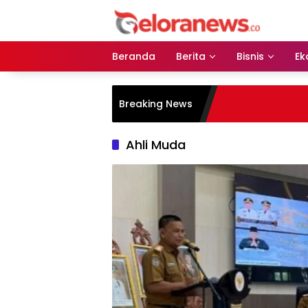
Langsung
ke
konten
Beranda
Berita
Bisnis
Ek
Breaking News
Ahli Muda