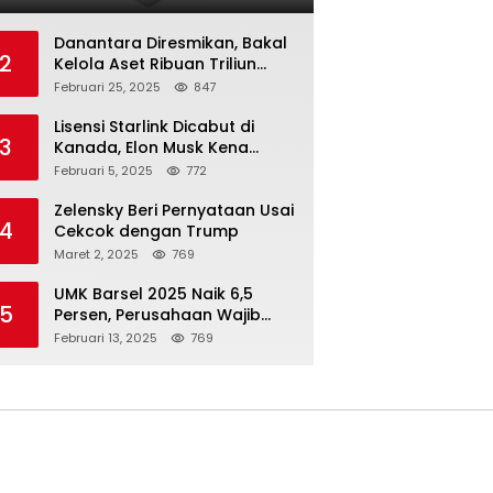
Danantara Diresmikan, Bakal
2
Kelola Aset Ribuan Triliun
Rupiah dari 7 BUMN
Februari 25, 2025
847
Lisensi Starlink Dicabut di
3
Kanada, Elon Musk Kena
Imbas ‘Perang Dagang’
Februari 5, 2025
772
Trump
Zelensky Beri Pernyataan Usai
4
Cekcok dengan Trump
Maret 2, 2025
769
UMK Barsel 2025 Naik 6,5
5
Persen, Perusahaan Wajib
Taat
Februari 13, 2025
769