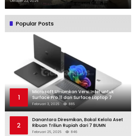
Melalui Proses Food Safety
Oktober 22, 2025
Popular Posts
Microsoft Umumkan Versi Intel untuk
1
Surface Pro 11 dan Surface Laptop 7
Februari 3, 2025
885
Danantara Diresmikan, Bakal Kelola Aset
2
Ribuan Triliun Rupiah dari 7 BUMN
Februari 25, 2025
846