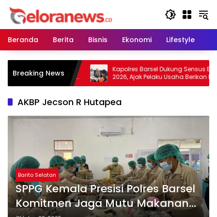
Langsung
ke
konten
Beranda
Berita
Bisnis
Ekonomi
Lifestyle
Pe
bau Warga Tidak
Kapolres Barsel Dukung Sensus Ekono
Breaking News
dan Lahan, Wujudkan
2026, Ajak Pelaku Usaha Berikan Data
ebas Kabut Asap
yang Jujur
AKBP Jecson R Hutapea
Barito Selatan
SPPG Kemala Presisi Polres Barsel
Komitmen Jaga Mutu Makanan