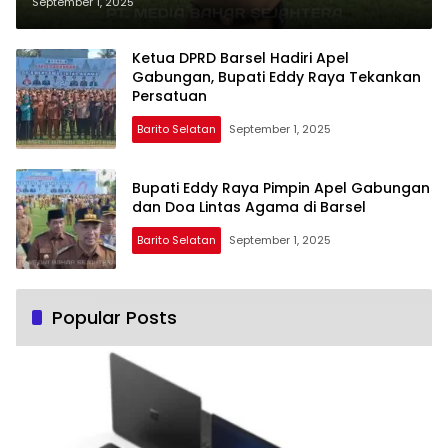
Agama
September 1, 2025
Ketua DPRD Barsel Hadiri Apel
Gabungan, Bupati Eddy Raya Tekankan
Persatuan
Barito Selatan
September 1, 2025
Bupati Eddy Raya Pimpin Apel Gabungan
dan Doa Lintas Agama di Barsel
Barito Selatan
September 1, 2025
Popular Posts