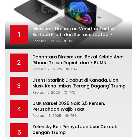
Microsoft Umumkan Versi Intel untuk
1
Surface Pro 11 dan Surface Laptop 7
Februari 3, 2025
888
Danantara Diresmikan, Bakal Kelola Aset
2
Ribuan Triliun Rupiah dari 7 BUMN
Februari 25, 2025
847
Lisensi Starlink Dicabut di Kanada, Elon
3
Musk Kena Imbas ‘Perang Dagang’ Trump
Februari 5, 2025
772
UMK Barsel 2025 Naik 6,5 Persen,
4
Perusahaan Wajib Taat
Februari 13, 2025
769
Zelensky Beri Pernyataan Usai Cekcok
5
dengan Trump