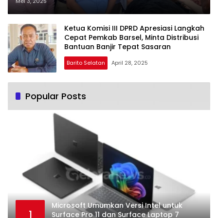
Banjir di Dua Kecamatan
Mei 3, 2025
Ketua Komisi III DPRD Apresiasi Langkah
Cepat Pemkab Barsel, Minta Distribusi
Bantuan Banjir Tepat Sasaran
Barito Selatan
April 28, 2025
Popular Posts
Microsoft Umumkan Versi Intel untuk
1
Surface Pro 11 dan Surface Laptop 7