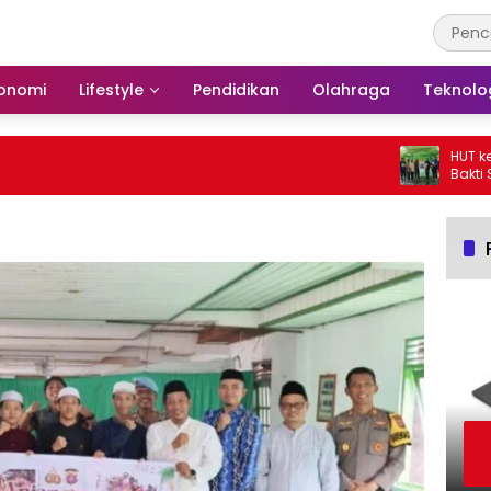
onomi
Lifestyle
Pendidikan
Olahraga
Teknolo
HUT ke-25, P
Bakti Sosia
Langgar Nur