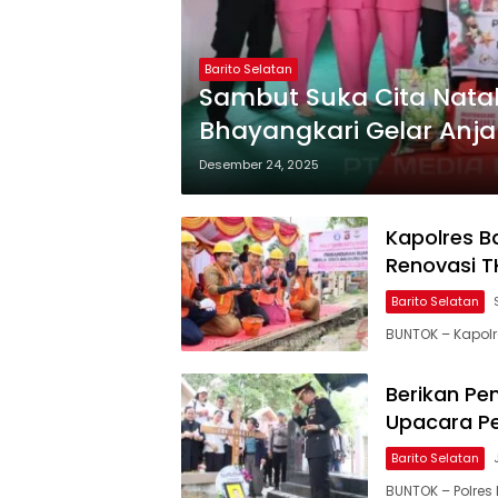
Barito Selatan
Sambut Suka Cita Natal
Bhayangkari Gelar Anj
Desember 24, 2025
Kapolres B
Renovasi T
Barito Selatan
BUNTOK – Kapolr
Berikan Pe
Upacara P
Barito Selatan
BUNTOK – Polres