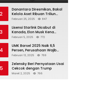
Danantara Diresmikan, Bakal
2
Kelola Aset Ribuan Triliun
Rupiah dari 7 BUMN
Februari 25, 2025
847
Lisensi Starlink Dicabut di
3
Kanada, Elon Musk Kena
Imbas ‘Perang Dagang’
Februari 5, 2025
772
Trump
UMK Barsel 2025 Naik 6,5
4
Persen, Perusahaan Wajib
Taat
Februari 13, 2025
769
Zelensky Beri Pernyataan Usai
5
Cekcok dengan Trump
Maret 2, 2025
766