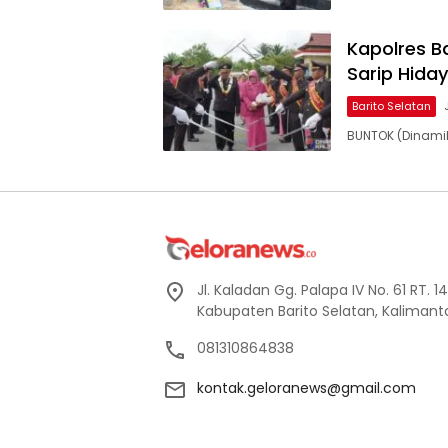
Kapolres B
Sarip Hida
Barito Selatan
BUNTOK (Dinami
Jl. Kaladan Gg. Palapa IV No. 61 RT. 
Kabupaten Barito Selatan, Kaliman
081310864838
kontak.geloranews@gmail.com