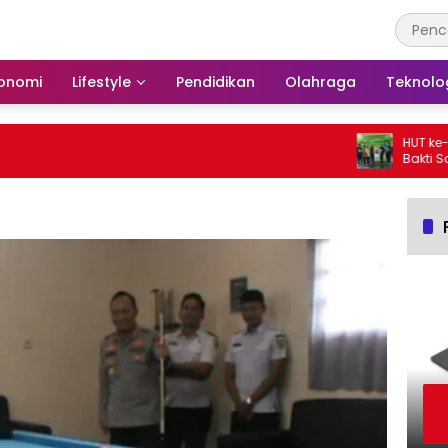
onomi
Lifestyle
Pendidikan
Olahraga
Teknolo
HUT ke-25, P
Bakti Sosia
Langgar Nur