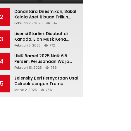
Danantara Diresmikan, Bakal
2
Kelola Aset Ribuan Triliun
Rupiah dari 7 BUMN
Februari 25, 2025
847
Lisensi Starlink Dicabut di
3
Kanada, Elon Musk Kena
Imbas ‘Perang Dagang’
Februari 5, 2025
772
Trump
UMK Barsel 2025 Naik 6,5
4
Persen, Perusahaan Wajib
Taat
Februari 13, 2025
769
Zelensky Beri Pernyataan Usai
5
Cekcok dengan Trump
Maret 2, 2025
766