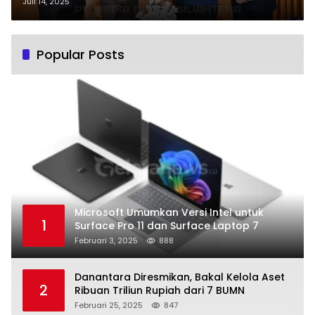
BPOM
Juli 14, 2025
Popular Posts
Microsoft Umumkan Versi Intel untuk
1
Surface Pro 11 dan Surface Laptop 7
Februari 3, 2025
888
Danantara Diresmikan, Bakal Kelola Aset
2
Ribuan Triliun Rupiah dari 7 BUMN
Februari 25, 2025
847