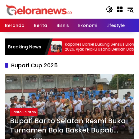
Langsung
ke
konten
Beranda
Berita
Bisnis
Ekonomi
Lifestyle
Pe
 Warga Tidak
Kapolres Barsel Dukung Sensus Ekonomi
Breaking News
 Lahan, Wujudkan
2026, Ajak Pelaku Usaha Berikan Data
 Kabut Asap
yang Jujur
Bupati Cup 2025
Barito Selatan
Bupati Barito Selatan Resmi Buka
Turnamen Bola Basket Bupati