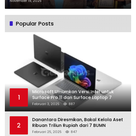
Palangka Raya
November 19, 2025
Popular Posts
Microsoft Umumkan Versi Intel untuk
1
Surface Pro 11 dan Surface Laptop 7
Februari 3, 2025
887
Danantara Diresmikan, Bakal Kelola Aset
2
Ribuan Triliun Rupiah dari 7 BUMN
Februari 25, 2025
847