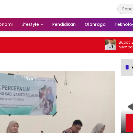
onomi
Lifestyle
Pendidikan
Olahraga
Teknolo
Bupati Bars
Membakar H
Barito Sela