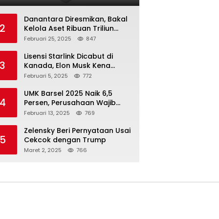
Danantara Diresmikan, Bakal
2
Kelola Aset Ribuan Triliun
Rupiah dari 7 BUMN
Februari 25, 2025
847
Lisensi Starlink Dicabut di
3
Kanada, Elon Musk Kena
Imbas ‘Perang Dagang’
Februari 5, 2025
772
Trump
UMK Barsel 2025 Naik 6,5
4
Persen, Perusahaan Wajib
Taat
Februari 13, 2025
769
Zelensky Beri Pernyataan Usai
5
Cekcok dengan Trump
Maret 2, 2025
766