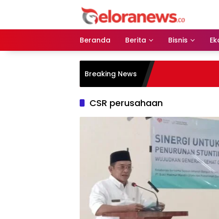
Langsung
ke
konten
Beranda
Berita
Bisnis
Ek
Breaking News
CSR perusahaan