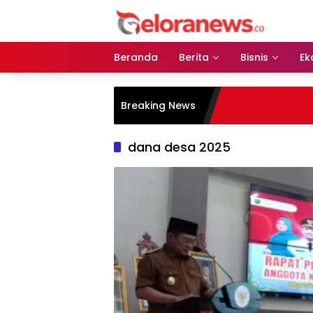
Langsung
ke
konten
Beranda
Berita
Bisnis
Ek
Breaking News
dana desa 2025