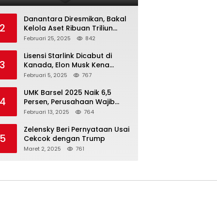
Danantara Diresmikan, Bakal
2
Kelola Aset Ribuan Triliun
Rupiah dari 7 BUMN
Februari 25, 2025
842
Lisensi Starlink Dicabut di
3
Kanada, Elon Musk Kena
Imbas ‘Perang Dagang’
Februari 5, 2025
767
Trump
UMK Barsel 2025 Naik 6,5
4
Persen, Perusahaan Wajib
Taat
Februari 13, 2025
764
Zelensky Beri Pernyataan Usai
5
Cekcok dengan Trump
Maret 2, 2025
761