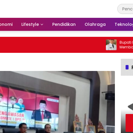
onomi
Lifestyle
Pendidikan
Olahraga
Teknolo
Bupati Bars
Membakar H
Barito Sela