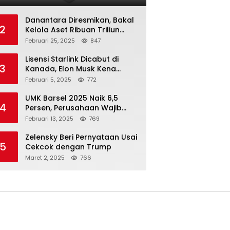
Danantara Diresmikan, Bakal
2
Kelola Aset Ribuan Triliun
Rupiah dari 7 BUMN
Februari 25, 2025
847
Lisensi Starlink Dicabut di
3
Kanada, Elon Musk Kena
Imbas ‘Perang Dagang’
Februari 5, 2025
772
Trump
UMK Barsel 2025 Naik 6,5
4
Persen, Perusahaan Wajib
Taat
Februari 13, 2025
769
Zelensky Beri Pernyataan Usai
5
Cekcok dengan Trump
Maret 2, 2025
766