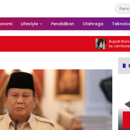
onomi
Lifestyle
Pendidikan
Olahraga
Teknolo
Bupati Barsel Le
ke Jambore Nasio