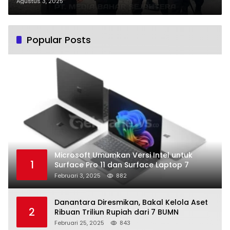
Barito Utara
Agustus 3, 2025
Popular Posts
Microsoft Umumkan Versi Intel untuk
1
Surface Pro 11 dan Surface Laptop 7
Februari 3, 2025
882
Danantara Diresmikan, Bakal Kelola Aset
2
Ribuan Triliun Rupiah dari 7 BUMN
Februari 25, 2025
843