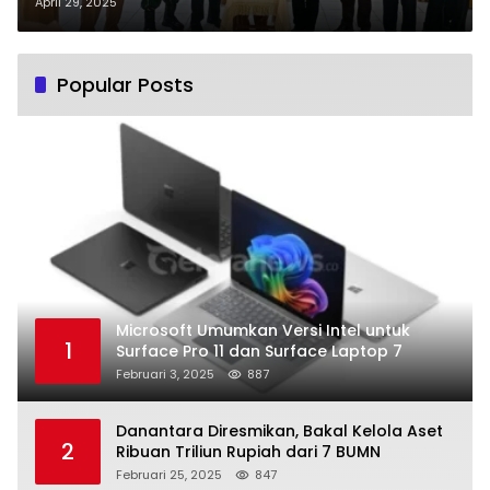
Pilkada 2024
April 29, 2025
Popular Posts
Microsoft Umumkan Versi Intel untuk
1
Surface Pro 11 dan Surface Laptop 7
Februari 3, 2025
887
Danantara Diresmikan, Bakal Kelola Aset
2
Ribuan Triliun Rupiah dari 7 BUMN
Februari 25, 2025
847