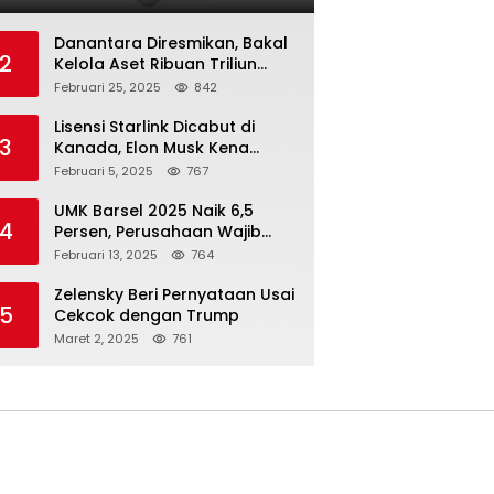
Danantara Diresmikan, Bakal
2
Kelola Aset Ribuan Triliun
Rupiah dari 7 BUMN
Februari 25, 2025
842
Lisensi Starlink Dicabut di
3
Kanada, Elon Musk Kena
Imbas ‘Perang Dagang’
Februari 5, 2025
767
Trump
UMK Barsel 2025 Naik 6,5
4
Persen, Perusahaan Wajib
Taat
Februari 13, 2025
764
Zelensky Beri Pernyataan Usai
5
Cekcok dengan Trump
Maret 2, 2025
761