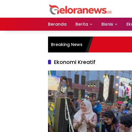
Langsung
ke
konten
Beranda
Berita
Bisnis
Ek
Breaking News
Ekonomi Kreatif