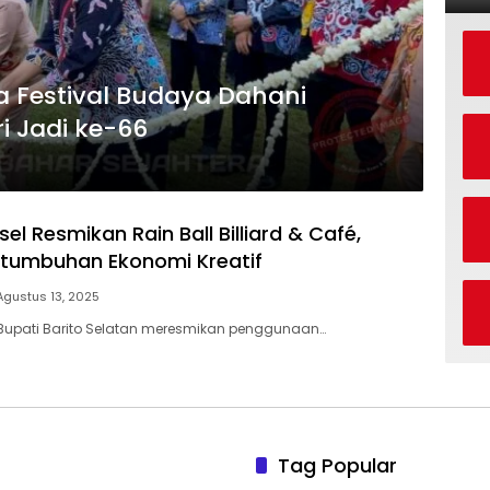
a Festival Budaya Dahani
i Jadi ke-66
l Resmikan Rain Ball Billiard & Café,
tumbuhan Ekonomi Kreatif
Agustus 13, 2025
 Bupati Barito Selatan meresmikan penggunaan…
Tag Popular