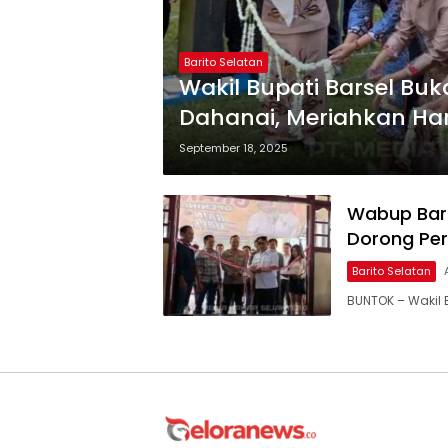
Barito Selatan
Wakil Bupati Barsel Buk
Dahanai, Meriahkan Har
September 18, 2025
Wabup Barse
Dorong Per
Barito Selatan
BUNTOK – Wakil