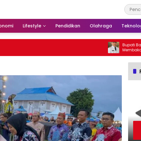
onomi
Lifestyle
Pendidikan
Olahraga
Teknolo
Bupati Barsel 
Membakar Huta
Barito Selatan