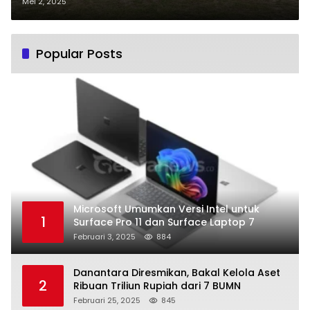
kepada Guru Berprestasi
Mei 2, 2025
Popular Posts
Microsoft Umumkan Versi Intel untuk
1
Surface Pro 11 dan Surface Laptop 7
Februari 3, 2025
884
Danantara Diresmikan, Bakal Kelola Aset
2
Ribuan Triliun Rupiah dari 7 BUMN
Februari 25, 2025
845