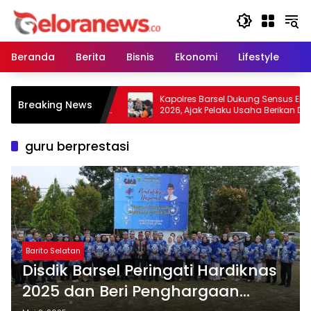
Langsung
ke
konten
Beranda
Berita
Bisnis
Ekonomi
Lifestyle
Pe
au Warga Tidak
Kapolres Barsel Dukung Sensus Ekonom
Breaking News
dan Lahan, Wujudkan
2026, Ajak Pelaku Usaha Berikan Data
bas Kabut Asap
yang Jujur
guru berprestasi
Barito Selatan
Disdik Barsel Peringati Hardiknas
2025 dan Beri Penghargaan