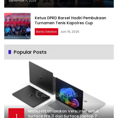
Warga Buntok Seberang
September 11, 2025
Ketua DPRD Barsel Hadiri Pembukaan
Turnamen Tenis Kapolres Cup
Barito Selatan
Juni 16, 2025
Popular Posts
Microsoft Umumkan Versi Intel untuk
1
Surface Pro 11 dan Surface Laptop 7