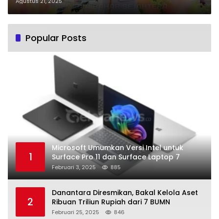
Pimpin Upacara Hari Juang
Agustus 21, 2025
Popular Posts
Microsoft Umumkan Versi Intel untuk
1
Surface Pro 11 dan Surface Laptop 7
Februari 3, 2025
885
Danantara Diresmikan, Bakal Kelola Aset
2
Ribuan Triliun Rupiah dari 7 BUMN
Februari 25, 2025
846