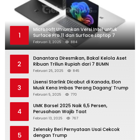
Microsoft Umumkan Versi Intel untuk
1
Surface Pro 11 dan Surface Laptop 7
Februari 3, 2025
884
Danantara Diresmikan, Bakal Kelola Aset
2
Ribuan Triliun Rupiah dari 7 BUMN
Februari 25, 2025
845
Lisensi Starlink Dicabut di Kanada, Elon
3
Musk Kena Imbas ‘Perang Dagang’ Trump
Februari 5, 2025
770
UMK Barsel 2025 Naik 6,5 Persen,
4
Perusahaan Wajib Taat
Februari 13, 2025
767
Zelensky Beri Pernyataan Usai Cekcok
5
dengan Trump