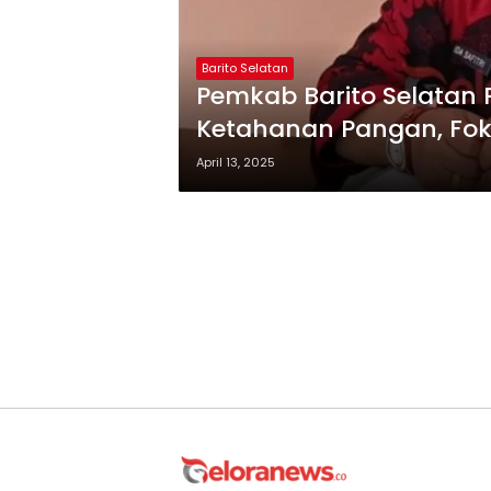
Barito Selatan
Pemkab Barito Selatan 
Ketahanan Pangan, Fo
hingga Hortikultura
April 13, 2025