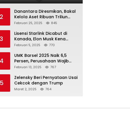
Danantara Diresmikan, Bakal
2
Kelola Aset Ribuan Triliun
Rupiah dari 7 BUMN
Februari 25, 2025
845
Lisensi Starlink Dicabut di
3
Kanada, Elon Musk Kena
Imbas ‘Perang Dagang’
Februari 5, 2025
770
Trump
UMK Barsel 2025 Naik 6,5
4
Persen, Perusahaan Wajib
Taat
Februari 13, 2025
767
Zelensky Beri Pernyataan Usai
5
Cekcok dengan Trump
Maret 2, 2025
764