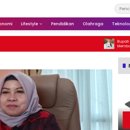
onomi
Lifestyle
Pendidikan
Olahraga
Teknolo
Bupati Bars
Membakar H
Barito Sela