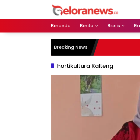
Langsung
ke
konten
Beranda
Berita
Bisnis
Ek
Breaking News
hortikultura Kalteng