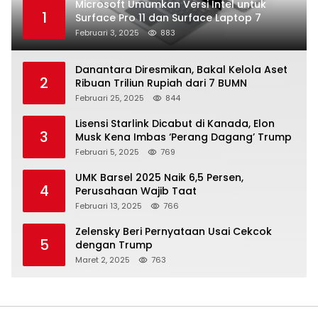
Microsoft Umumkan Versi Intel untuk
1
Surface Pro 11 dan Surface Laptop 7
Februari 3, 2025
883
Danantara Diresmikan, Bakal Kelola Aset
2
Ribuan Triliun Rupiah dari 7 BUMN
Februari 25, 2025
844
Lisensi Starlink Dicabut di Kanada, Elon
3
Musk Kena Imbas ‘Perang Dagang’ Trump
Februari 5, 2025
769
UMK Barsel 2025 Naik 6,5 Persen,
4
Perusahaan Wajib Taat
Februari 13, 2025
766
Zelensky Beri Pernyataan Usai Cekcok
5
dengan Trump
Maret 2, 2025
763