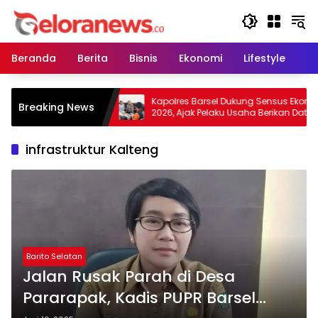
Langsung
ke
konten
Beranda
Berita
Bisnis
Ekonomi
Lifestyle
Pe
 Warga Tidak
Kapolres Barsel Dukung Sensus Ekonomi
Breaking News
n Lahan, Wujudkan
2026, Ajak Pelaku Usaha Berikan Data
s Kabut Asap
yang Jujur
infrastruktur Kalteng
Barito Selatan
Jalan Rusak Parah di Desa
Pararapak, Kadis PUPR Barsel