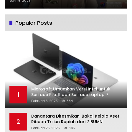
Minta Izin Tangani Sementara
Juni 16, 2025
Popular Posts
Microsoft Umumkan Versi Intel untuk
1
Surface Pro 11 dan Surface Laptop 7
Februari 3, 2025
884
Danantara Diresmikan, Bakal Kelola Aset
2
Ribuan Triliun Rupiah dari 7 BUMN
Februari 25, 2025
845