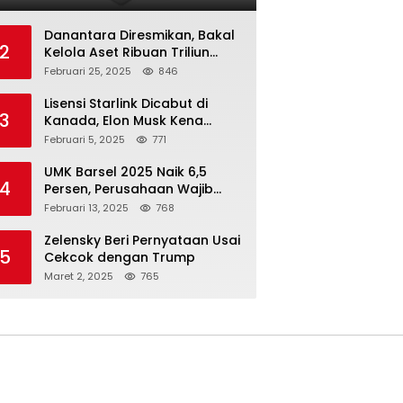
Danantara Diresmikan, Bakal
2
Kelola Aset Ribuan Triliun
Rupiah dari 7 BUMN
Februari 25, 2025
846
Lisensi Starlink Dicabut di
3
Kanada, Elon Musk Kena
Imbas ‘Perang Dagang’
Februari 5, 2025
771
Trump
UMK Barsel 2025 Naik 6,5
4
Persen, Perusahaan Wajib
Taat
Februari 13, 2025
768
Zelensky Beri Pernyataan Usai
5
Cekcok dengan Trump
Maret 2, 2025
765