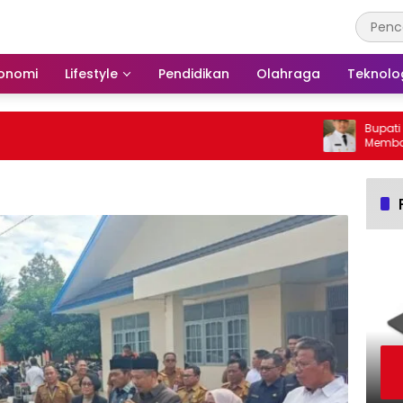
onomi
Lifestyle
Pendidikan
Olahraga
Teknolo
Bupati Bars
Membakar H
Barito Sela