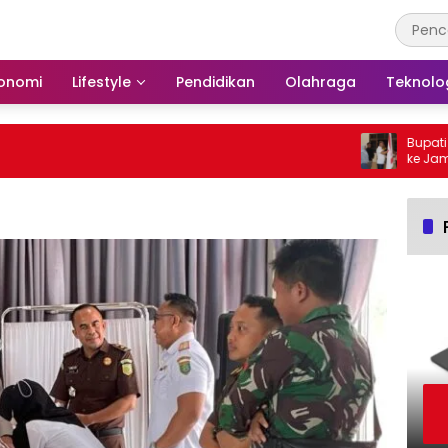
onomi
Lifestyle
Pendidikan
Olahraga
Teknolo
Bupati Bars
ke Jambore 