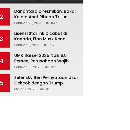
Danantara Diresmikan, Bakal
2
Kelola Aset Ribuan Triliun
Rupiah dari 7 BUMN
Februari 25, 2025
847
Lisensi Starlink Dicabut di
3
Kanada, Elon Musk Kena
Imbas ‘Perang Dagang’
Februari 5, 2025
772
Trump
UMK Barsel 2025 Naik 6,5
4
Persen, Perusahaan Wajib
Taat
Februari 13, 2025
769
Zelensky Beri Pernyataan Usai
5
Cekcok dengan Trump
Maret 2, 2025
766