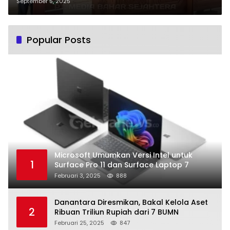
Stunting
September 5, 2025
Popular Posts
Microsoft Umumkan Versi Intel untuk
1
Surface Pro 11 dan Surface Laptop 7
Februari 3, 2025
888
Danantara Diresmikan, Bakal Kelola Aset
2
Ribuan Triliun Rupiah dari 7 BUMN
Februari 25, 2025
847