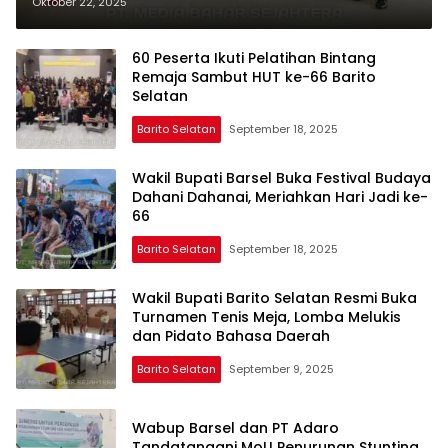
Ibu 2025
Oktober 22, 2025
60 Peserta Ikuti Pelatihan Bintang
Remaja Sambut HUT ke-66 Barito
Selatan
Barito Selatan
September 18, 2025
Wakil Bupati Barsel Buka Festival Budaya
Dahani Dahanai, Meriahkan Hari Jadi ke-
66
Barito Selatan
September 18, 2025
Wakil Bupati Barito Selatan Resmi Buka
Turnamen Tenis Meja, Lomba Melukis
dan Pidato Bahasa Daerah
Barito Selatan
September 9, 2025
Wabup Barsel dan PT Adaro
Tandatangani MoU Penurunan Stunting