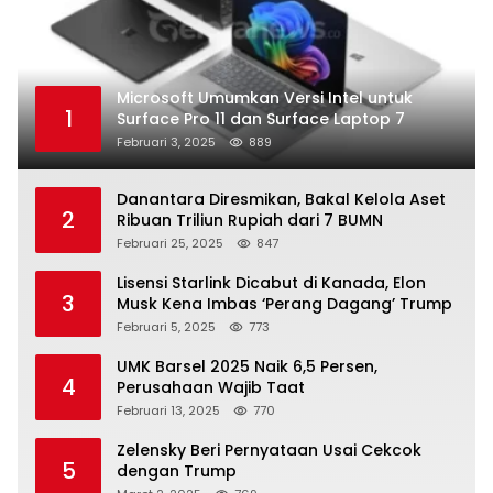
Microsoft Umumkan Versi Intel untuk
1
Surface Pro 11 dan Surface Laptop 7
Februari 3, 2025
889
Danantara Diresmikan, Bakal Kelola Aset
2
Ribuan Triliun Rupiah dari 7 BUMN
Februari 25, 2025
847
Lisensi Starlink Dicabut di Kanada, Elon
3
Musk Kena Imbas ‘Perang Dagang’ Trump
Februari 5, 2025
773
UMK Barsel 2025 Naik 6,5 Persen,
4
Perusahaan Wajib Taat
Februari 13, 2025
770
Zelensky Beri Pernyataan Usai Cekcok
5
dengan Trump