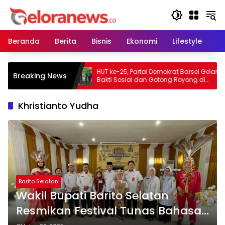
Langsung
ke
konten
Beranda
Berita
Bisnis
Ekonomi
Lifestyle
Pe
ngen Pramuka
HUT ke-25, Partai Demokrat Barsel Gelar
Breaking News
i Cibubur
Bakti Sosial dan Gotong Royong di
Langgar Nurul Ashfiya
Khristianto Yudha
Barito Selatan
‎Wakil Bupati Barito Selatan
Resmikan Festival Tunas Bahasa