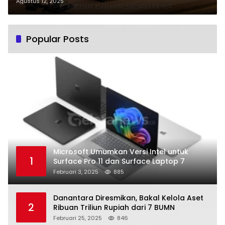
Konstruksi Jenjang 7
Agustus 12, 2025
Popular Posts
Microsoft Umumkan Versi Intel untuk
1
Surface Pro 11 dan Surface Laptop 7
Februari 3, 2025
885
Danantara Diresmikan, Bakal Kelola Aset
2
Ribuan Triliun Rupiah dari 7 BUMN
Februari 25, 2025
846