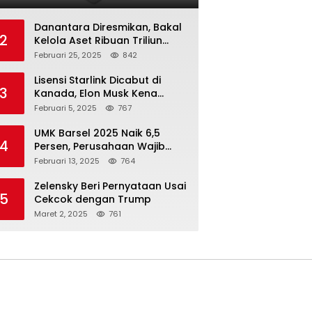
Danantara Diresmikan, Bakal
2
Kelola Aset Ribuan Triliun
Rupiah dari 7 BUMN
Februari 25, 2025
842
Lisensi Starlink Dicabut di
3
Kanada, Elon Musk Kena
Imbas ‘Perang Dagang’
Februari 5, 2025
767
Trump
UMK Barsel 2025 Naik 6,5
4
Persen, Perusahaan Wajib
Taat
Februari 13, 2025
764
Zelensky Beri Pernyataan Usai
5
Cekcok dengan Trump
Maret 2, 2025
761