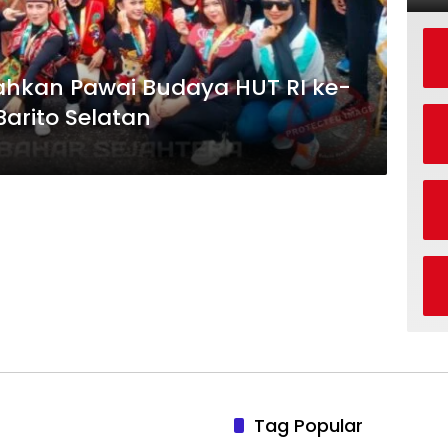
iahkan Pawai Budaya HUT RI ke-
Barito Selatan
Tag Popular