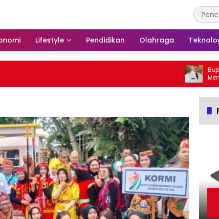
onomi
Lifestyle
Pendidikan
Olahraga
Teknolo
Bupati B
Membaka
Barito S