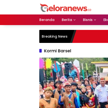
Langsung
ke
konten
Beranda
Berita
Bisnis
Ek
Breaking News
Kormi Barsel