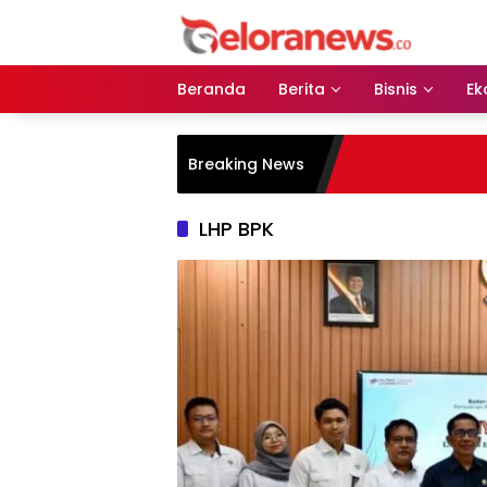
Langsung
ke
konten
Beranda
Berita
Bisnis
Ek
Breaking News
LHP BPK