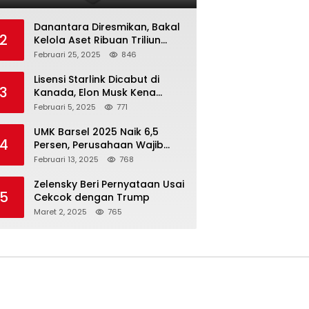
Danantara Diresmikan, Bakal
2
Kelola Aset Ribuan Triliun
Rupiah dari 7 BUMN
Februari 25, 2025
846
Lisensi Starlink Dicabut di
3
Kanada, Elon Musk Kena
Imbas ‘Perang Dagang’
Februari 5, 2025
771
Trump
UMK Barsel 2025 Naik 6,5
4
Persen, Perusahaan Wajib
Taat
Februari 13, 2025
768
Zelensky Beri Pernyataan Usai
5
Cekcok dengan Trump
Maret 2, 2025
765