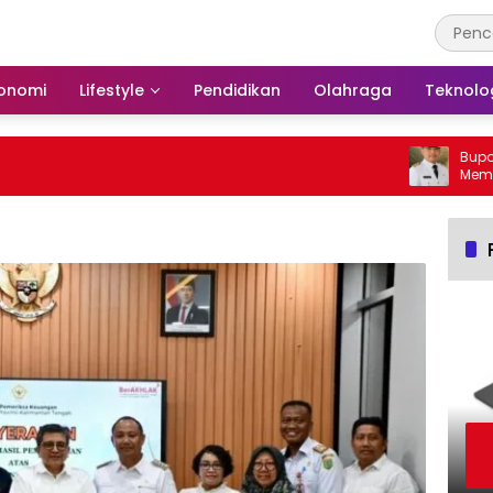
onomi
Lifestyle
Pendidikan
Olahraga
Teknolo
Bupati B
Membakar
Barito S