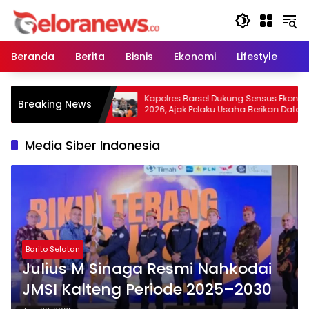
Langsung
ke
konten
Beranda
Berita
Bisnis
Ekonomi
Lifestyle
Pe
Warga Tidak
Kapolres Barsel Dukung Sensus Ekonomi
Breaking News
 Lahan, Wujudkan
2026, Ajak Pelaku Usaha Berikan Data
 Kabut Asap
yang Jujur
Media Siber Indonesia
Barito Selatan
Julius M Sinaga Resmi Nahkodai
JMSI Kalteng Periode 2025–2030