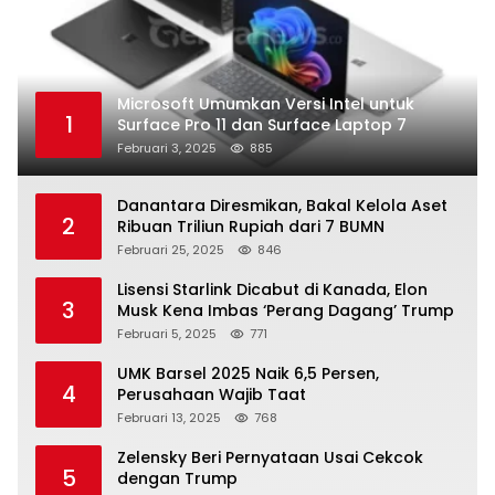
Microsoft Umumkan Versi Intel untuk
1
Surface Pro 11 dan Surface Laptop 7
Februari 3, 2025
885
Danantara Diresmikan, Bakal Kelola Aset
2
Ribuan Triliun Rupiah dari 7 BUMN
Februari 25, 2025
846
Lisensi Starlink Dicabut di Kanada, Elon
3
Musk Kena Imbas ‘Perang Dagang’ Trump
Februari 5, 2025
771
UMK Barsel 2025 Naik 6,5 Persen,
4
Perusahaan Wajib Taat
Februari 13, 2025
768
Zelensky Beri Pernyataan Usai Cekcok
5
dengan Trump