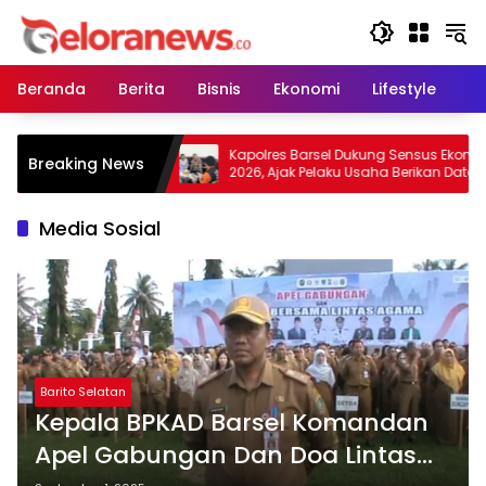
Langsung
ke
konten
Beranda
Berita
Bisnis
Ekonomi
Lifestyle
Pe
Warga Tidak
Kapolres Barsel Dukung Sensus Ekonomi
Breaking News
Lahan, Wujudkan
2026, Ajak Pelaku Usaha Berikan Data
Kabut Asap
yang Jujur
Media Sosial
Barito Selatan
Kepala BPKAD Barsel Komandan
Apel Gabungan Dan Doa Lintas