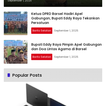
Agama
September 1, 2025
Ketua DPRD Barsel Hadiri Apel
Gabungan, Bupati Eddy Raya Tekankan
Persatuan
Barito Selatan
September 1, 2025
Bupati Eddy Raya Pimpin Apel Gabungan
dan Doa Lintas Agama di Barsel
Barito Selatan
September 1, 2025
Popular Posts