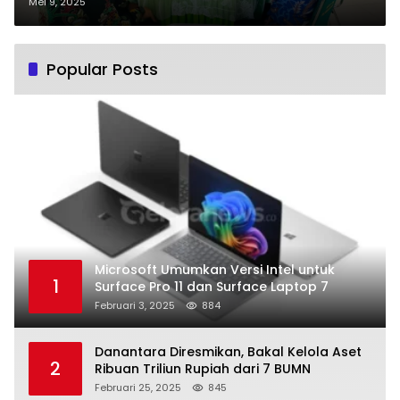
Kebiasaan Anak Hebat di
Mei 9, 2025
Palangka Raya
Popular Posts
Microsoft Umumkan Versi Intel untuk
1
Surface Pro 11 dan Surface Laptop 7
Februari 3, 2025
884
Danantara Diresmikan, Bakal Kelola Aset
2
Ribuan Triliun Rupiah dari 7 BUMN
Februari 25, 2025
845