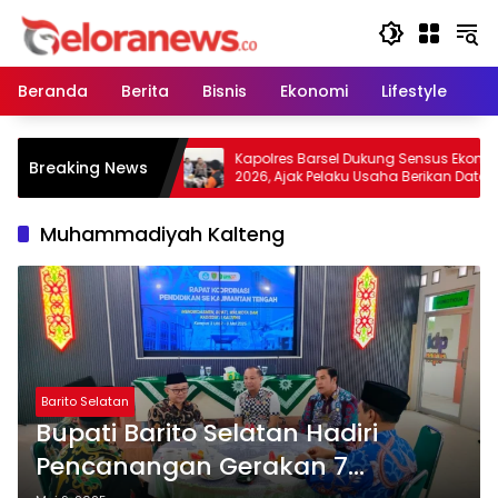
Langsung
ke
konten
Beranda
Berita
Bisnis
Ekonomi
Lifestyle
Pe
 Warga Tidak
Kapolres Barsel Dukung Sensus Ekonomi
Breaking News
 Lahan, Wujudkan
2026, Ajak Pelaku Usaha Berikan Data
 Kabut Asap
yang Jujur
Muhammadiyah Kalteng
Barito Selatan
Bupati Barito Selatan Hadiri
Pencanangan Gerakan 7