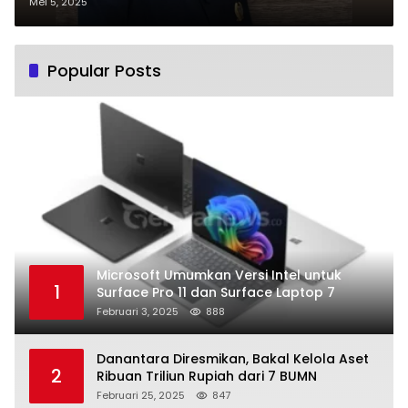
Barito Selatan
Mei 5, 2025
Popular Posts
Microsoft Umumkan Versi Intel untuk
1
Surface Pro 11 dan Surface Laptop 7
Februari 3, 2025
888
Danantara Diresmikan, Bakal Kelola Aset
2
Ribuan Triliun Rupiah dari 7 BUMN
Februari 25, 2025
847