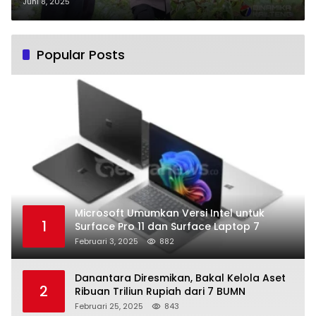
Kemitraan Tani
Juni 8, 2025
Popular Posts
Microsoft Umumkan Versi Intel untuk
1
Surface Pro 11 dan Surface Laptop 7
Februari 3, 2025
882
Danantara Diresmikan, Bakal Kelola Aset
2
Ribuan Triliun Rupiah dari 7 BUMN
Februari 25, 2025
843