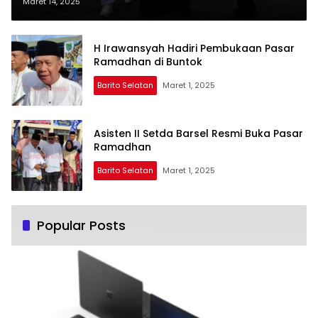
Pererat Silaturahmi
Maret 14, 2025
H Irawansyah Hadiri Pembukaan Pasar
Ramadhan di Buntok
Barito Selatan
Maret 1, 2025
Asisten II Setda Barsel Resmi Buka Pasar
Ramadhan
Barito Selatan
Maret 1, 2025
Popular Posts