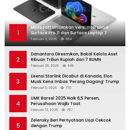
Microsoft Umumkan Versi Intel untuk
1
Surface Pro 11 dan Surface Laptop 7
Februari 3, 2025
884
Danantara Diresmikan, Bakal Kelola Aset
2
Ribuan Triliun Rupiah dari 7 BUMN
Februari 25, 2025
845
Lisensi Starlink Dicabut di Kanada, Elon
3
Musk Kena Imbas ‘Perang Dagang’ Trump
Februari 5, 2025
770
UMK Barsel 2025 Naik 6,5 Persen,
4
Perusahaan Wajib Taat
Februari 13, 2025
767
Zelensky Beri Pernyataan Usai Cekcok
5
dengan Trump