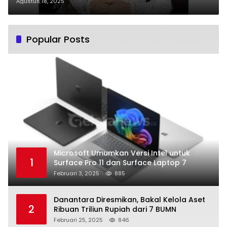
Pj Sekda Ita Minarni
Agustus 18, 2025
Popular Posts
Microsoft Umumkan Versi Intel untuk
1
Surface Pro 11 dan Surface Laptop 7
Februari 3, 2025
885
Danantara Diresmikan, Bakal Kelola Aset
2
Ribuan Triliun Rupiah dari 7 BUMN
Februari 25, 2025
846