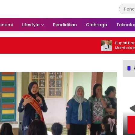
onomi
Lifestyle
Pendidikan
Olahraga
Teknolo
Bupati Barsel 
Membakar Huta
Barito Selatan 