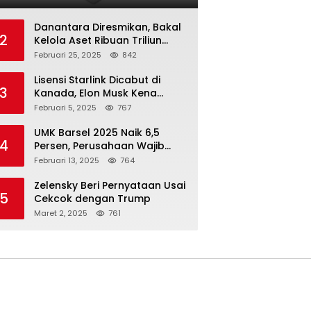
Danantara Diresmikan, Bakal
2
Kelola Aset Ribuan Triliun
Rupiah dari 7 BUMN
Februari 25, 2025
842
Lisensi Starlink Dicabut di
3
Kanada, Elon Musk Kena
Imbas ‘Perang Dagang’
Februari 5, 2025
767
Trump
UMK Barsel 2025 Naik 6,5
4
Persen, Perusahaan Wajib
Taat
Februari 13, 2025
764
Zelensky Beri Pernyataan Usai
5
Cekcok dengan Trump
Maret 2, 2025
761