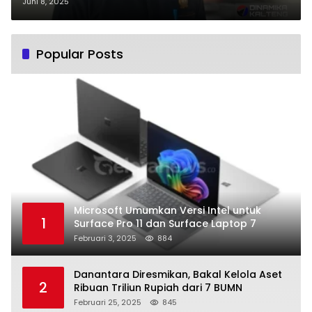
Takbir Iduladha
Juni 8, 2025
Popular Posts
Microsoft Umumkan Versi Intel untuk
1
Surface Pro 11 dan Surface Laptop 7
Februari 3, 2025
884
Danantara Diresmikan, Bakal Kelola Aset
2
Ribuan Triliun Rupiah dari 7 BUMN
Februari 25, 2025
845