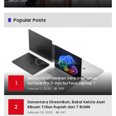
dalam Musrenbang Polri 2025
Juni 20, 2025
Popular Posts
Microsoft Umumkan Versi Intel untuk
1
Surface Pro 11 dan Surface Laptop 7
Februari 3, 2025
888
Danantara Diresmikan, Bakal Kelola Aset
2
Ribuan Triliun Rupiah dari 7 BUMN
Februari 25, 2025
847