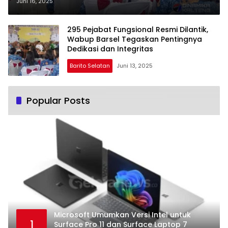
Pentingnya Dedikasi dan
Juni 16, 2025
Integritas
295 Pejabat Fungsional Resmi Dilantik,
Wabup Barsel Tegaskan Pentingnya
Dedikasi dan Integritas
Barito Selatan
Juni 13, 2025
Popular Posts
Microsoft Umumkan Versi Intel untuk
1
Surface Pro 11 dan Surface Laptop 7