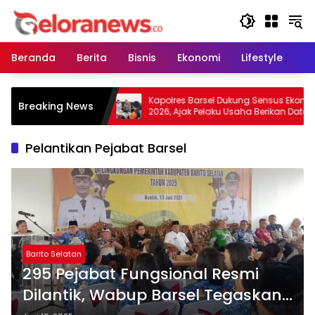
Langsung
ke
konten
Beranda
Berita
Bisnis
Ekonomi
Lifestyle
Pe
 Warga Tidak
Kapolres Barsel Dukung Sensus Ekonomi
Breaking News
 Lahan, Wujudkan
2026, Ajak Pelaku Usaha Berikan Data
 Kabut Asap
yang Jujur
Pelantikan Pejabat Barsel
Barito Selatan
295 Pejabat Fungsional Resmi
Dilantik, Wabup Barsel Tegaskan